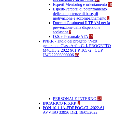
Esperti-Mentoring e orientamento
18
Esperti-Percorsi di potenziamento
delle competenze di base, di
motivazione e accompagnamento
8
Docenti Costituenti Il TEAM per la
prevenzione della dispersione
scolastica
3
D.S. e Personale ATA
17
PNRR - Titolo del progetto "Next
generation Class-Art" - C. I. PROGETTO
M4C1I3.2-2022-961-P-16572 - CUP
J34D22003990006
43
PERSONALE INTERNO
43
INCARICO R.S.P.P.
2
PON 10.1.1A-FDRPOC-CL-2022-61
AVVISO 33956 DEL 18/05/2022 -