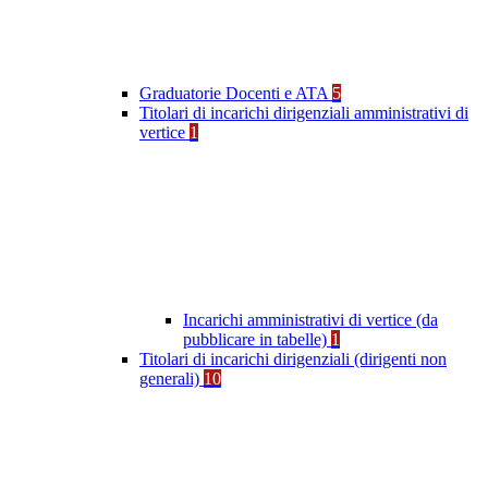
Graduatorie Docenti e ATA
5
Titolari di incarichi dirigenziali amministrativi di
vertice
1
Incarichi amministrativi di vertice (da
pubblicare in tabelle)
1
Titolari di incarichi dirigenziali (dirigenti non
generali)
10