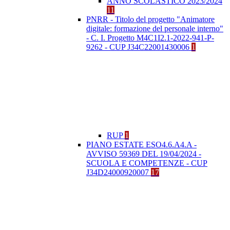
ANNO SCOLASTICO 2023/2024
11
PNRR - Titolo del progetto "Animatore
digitale: formazione del personale interno"
- C. I. Progetto M4C1I2.1-2022-941-P-
9262 - CUP J34C22001430006
1
RUP
1
PIANO ESTATE ESO4.6.A4.A -
AVVISO 59369 DEL 19/04/2024 -
SCUOLA E COMPETENZE - CUP
J34D24000920007
17