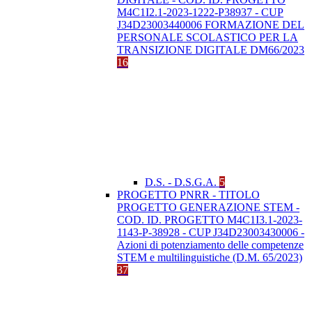
M4C1I2.1-2023-1222-P38937 - CUP
J34D23003440006 FORMAZIONE DEL
PERSONALE SCOLASTICO PER LA
TRANSIZIONE DIGITALE DM66/2023
16
D.S. - D.S.G.A.
5
PROGETTO PNRR - TITOLO
PROGETTO GENERAZIONE STEM -
COD. ID. PROGETTO M4C1I3.1-2023-
1143-P-38928 - CUP J34D23003430006 -
Azioni di potenziamento delle competenze
STEM e multilinguistiche (D.M. 65/2023)
37