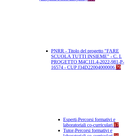
PNRR - Titolo del progetto "FARE
SCUOLA TUTTI INSIEME" - C. I.
PROGETTO M4C1I1.4-2022-981-P-
16574 - CUP J34D22004000006
79
Esperti-Percorsi formativi e
laboratoriali co-curriculari
17
Tutor-Percorsi formativi e
laboratoriali co-curriculari
16