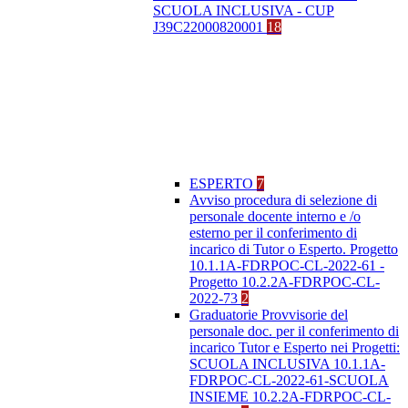
SCUOLA INCLUSIVA - CUP
J39C22000820001
18
ESPERTO
7
Avviso procedura di selezione di
personale docente interno e /o
esterno per il conferimento di
incarico di Tutor o Esperto. Progetto
10.1.1A-FDRPOC-CL-2022-61 -
Progetto 10.2.2A-FDRPOC-CL-
2022-73
2
Graduatorie Provvisorie del
personale doc. per il conferimento di
incarico Tutor e Esperto nei Progetti:
SCUOLA INCLUSIVA 10.1.1A-
FDRPOC-CL-2022-61-SCUOLA
INSIEME 10.2.2A-FDRPOC-CL-