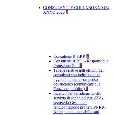
CONSULENTI E COLLABORATORI
ANNO 2025
8
Consulente R.S.P.P.
2
Consulente R.P.D. - Responsabile
Protezione Dati
2
Tabelle relative agli elenchi dei
consulenti con indicazione di
oggetto, durata e compenso
dell'incarico (comunicate alla
Funzione pubblica)
1
Incarico per l'affidamento del
servizio di for.ne del per. ATA-
segreteria-Gestione e
rendicontazione progetti PNRR-
Adempimenti contabili e atti