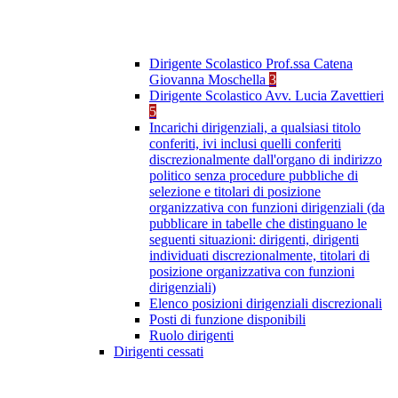
Dirigente Scolastico Prof.ssa Catena
Giovanna Moschella
3
Dirigente Scolastico Avv. Lucia Zavettieri
5
Incarichi dirigenziali, a qualsiasi titolo
conferiti, ivi inclusi quelli conferiti
discrezionalmente dall'organo di indirizzo
politico senza procedure pubbliche di
selezione e titolari di posizione
organizzativa con funzioni dirigenziali (da
pubblicare in tabelle che distinguano le
seguenti situazioni: dirigenti, dirigenti
individuati discrezionalmente, titolari di
posizione organizzativa con funzioni
dirigenziali)
Elenco posizioni dirigenziali discrezionali
Posti di funzione disponibili
Ruolo dirigenti
Dirigenti cessati