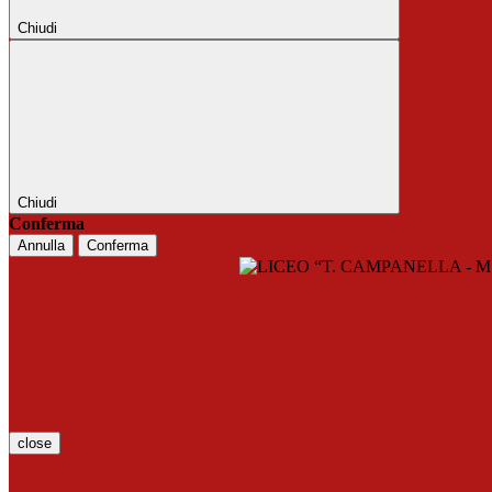
Chiudi
Chiudi
Conferma
Annulla
Conferma
close