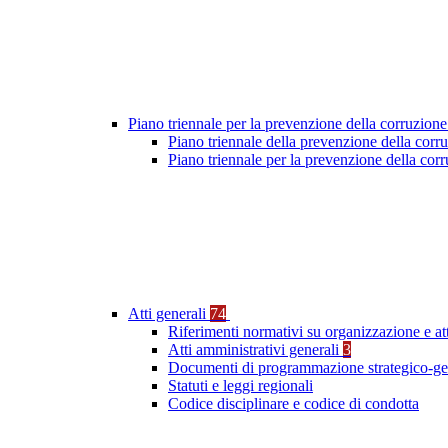
Piano triennale per la prevenzione della corruzione
Piano triennale della prevenzione della cor
Piano triennale per la prevenzione della co
Atti generali
74
Riferimenti normativi su organizzazione e at
Atti amministrativi generali
3
Documenti di programmazione strategico-ge
Statuti e leggi regionali
Codice disciplinare e codice di condotta