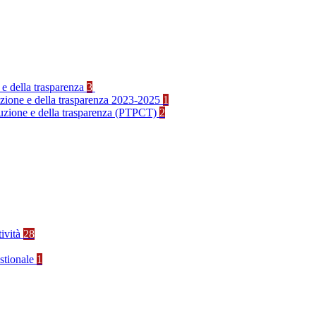
 e della trasparenza
3
ruzione e della trasparenza 2023-2025
1
rruzione e della trasparenza (PTPCT)
2
tività
28
stionale
1