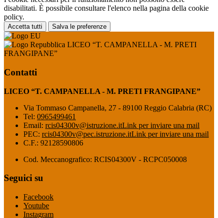
disabilitati. È possibile consultare l'elenco nella pagina della cookie
policy.
Accetta tutti
Salva le preferenze
LICEO “T. CAMPANELLA - M. PRETI
FRANGIPANE”
Contatti
LICEO “T. CAMPANELLA - M. PRETI FRANGIPANE”
Via Tommaso Campanella, 27 - 89100 Reggio Calabria (RC)
Tel:
0965499461
Email:
rcis04300v@istruzione.it
Link per inviare una mail
PEC:
rcis04300v@pec.istruzione.it
Link per inviare una mail
C.F.: 92128590806
Cod. Meccanografico: RCIS04300V - RCPC050008
Seguici su
Facebook
Youtube
Instagram