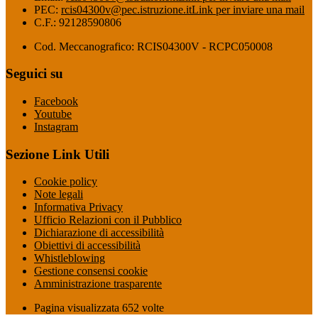
PEC:
rcis04300v@pec.istruzione.it
Link per inviare una mail
C.F.: 92128590806
Cod. Meccanografico: RCIS04300V - RCPC050008
Seguici su
Facebook
Youtube
Instagram
Sezione Link Utili
Cookie policy
Note legali
Informativa Privacy
Ufficio Relazioni con il Pubblico
Dichiarazione di accessibilità
Obiettivi di accessibilità
Whistleblowing
Gestione consensi cookie
Amministrazione trasparente
Pagina visualizzata
652
volte