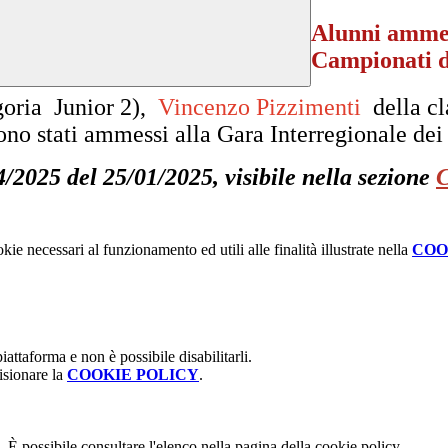
Alunni ammes
Campionati d
goria Junior 2),
Vincenzo Pizzimenti
della cl
ono stati ammessi alla Gara Interregionale de
4/2025 del 25/01/2025, visibile nella sezione
C
kie necessari al funzionamento ed utili alle finalità illustrate nella
COO
attaforma e non è possibile disabilitarli.
isionare la
COOKIE POLICY
.
 È possibile consultare l'elenco nella pagina della cookie policy.