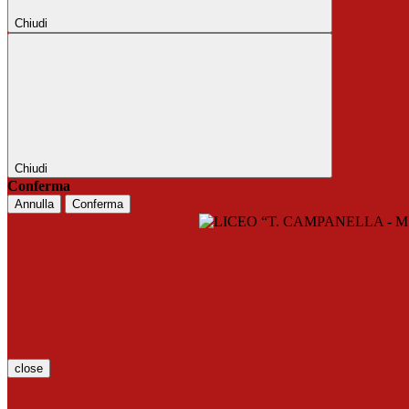
Chiudi
Chiudi
Conferma
Annulla
Conferma
close