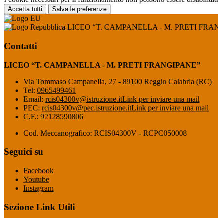
Accetta tutti
Salva le preferenze
LICEO “T. CAMPANELLA - M. PRETI FRA
Contatti
LICEO “T. CAMPANELLA - M. PRETI FRANGIPANE”
Via Tommaso Campanella, 27 - 89100 Reggio Calabria (RC)
Tel:
0965499461
Email:
rcis04300v@istruzione.it
Link per inviare una mail
PEC:
rcis04300v@pec.istruzione.it
Link per inviare una mail
C.F.: 92128590806
Cod. Meccanografico: RCIS04300V - RCPC050008
Seguici su
Facebook
Youtube
Instagram
Sezione Link Utili