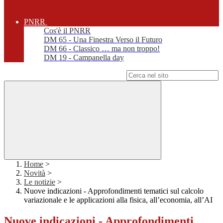
PNRR
Cos'è il PNRR
DM 65 - Una Finestra Verso il Futuro
DM 66 - Classico … ma non troppo!
DM 19 - Campanella day
Campo di ricerca per le pagine del sito
Home
>
Novità
>
Le notizie
>
Nuove indicazioni - Approfondimenti tematici sul calcolo
variazionale e le applicazioni alla fisica, all’economia, all’AI
Nuove indicazioni - Approfondimenti