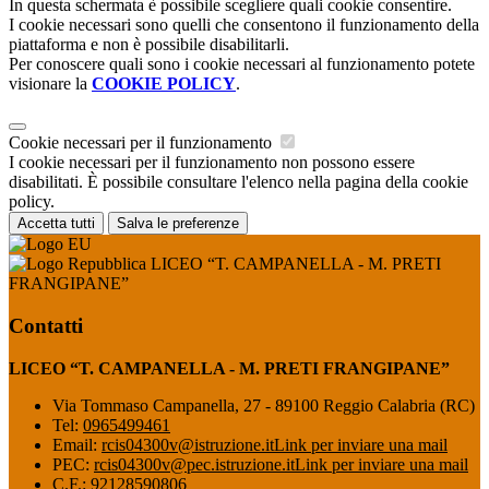
In questa schermata è possibile scegliere quali cookie consentire.
I cookie necessari sono quelli che consentono il funzionamento della
piattaforma e non è possibile disabilitarli.
Per conoscere quali sono i cookie necessari al funzionamento potete
visionare la
COOKIE POLICY
.
Cookie necessari per il funzionamento
I cookie necessari per il funzionamento non possono essere
disabilitati. È possibile consultare l'elenco nella pagina della cookie
policy.
Accetta tutti
Salva le preferenze
LICEO “T. CAMPANELLA - M. PRETI
FRANGIPANE”
Contatti
LICEO “T. CAMPANELLA - M. PRETI FRANGIPANE”
Via Tommaso Campanella, 27 - 89100 Reggio Calabria (RC)
Tel:
0965499461
Email:
rcis04300v@istruzione.it
Link per inviare una mail
PEC:
rcis04300v@pec.istruzione.it
Link per inviare una mail
C.F.: 92128590806