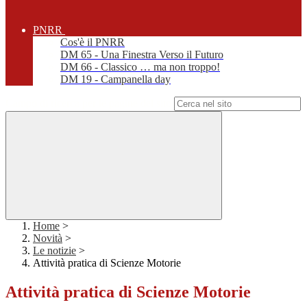
PNRR
Cos'è il PNRR
DM 65 - Una Finestra Verso il Futuro
DM 66 - Classico … ma non troppo!
DM 19 - Campanella day
Campo di ricerca per le pagine del sito
Home
>
Novità
>
Le notizie
>
Attività pratica di Scienze Motorie
Attività pratica di Scienze Motorie