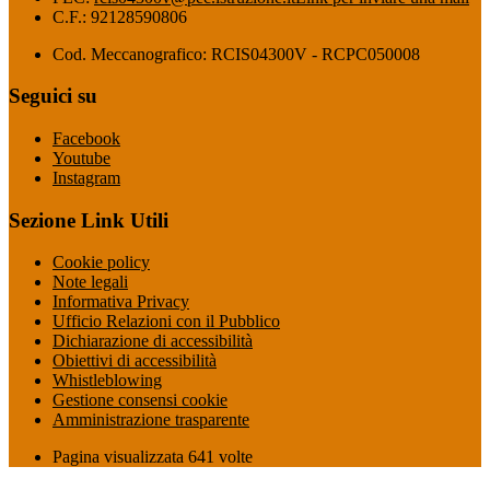
C.F.: 92128590806
Cod. Meccanografico: RCIS04300V - RCPC050008
Seguici su
Facebook
Youtube
Instagram
Sezione Link Utili
Cookie policy
Note legali
Informativa Privacy
Ufficio Relazioni con il Pubblico
Dichiarazione di accessibilità
Obiettivi di accessibilità
Whistleblowing
Gestione consensi cookie
Amministrazione trasparente
Pagina visualizzata
641
volte