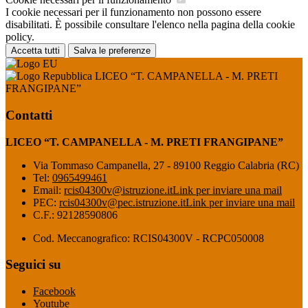
I cookie necessari per il funzionamento non possono essere
disabilitati. È possibile consultare l'elenco nella pagina della cookie
policy.
Accetta tutti
Salva le preferenze
LICEO “T. CAMPANELLA - M. PRETI
FRANGIPANE”
Contatti
LICEO “T. CAMPANELLA - M. PRETI FRANGIPANE”
Via Tommaso Campanella, 27 - 89100 Reggio Calabria (RC)
Tel:
0965499461
Email:
rcis04300v@istruzione.it
Link per inviare una mail
PEC:
rcis04300v@pec.istruzione.it
Link per inviare una mail
C.F.: 92128590806
Cod. Meccanografico: RCIS04300V - RCPC050008
Seguici su
Facebook
Youtube