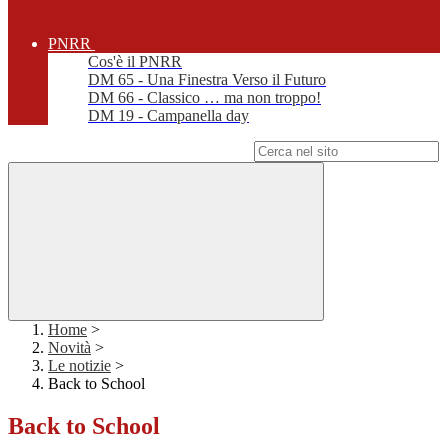
PNRR
Cos'è il PNRR
DM 65 - Una Finestra Verso il Futuro
DM 66 - Classico … ma non troppo!
DM 19 - Campanella day
Campo di ricerca per le pagine del sito
Home
>
Novità
>
Le notizie
>
Back to School
Back to School