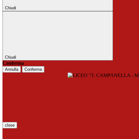
Chiudi
Chiudi
Conferma
Annulla
Conferma
close