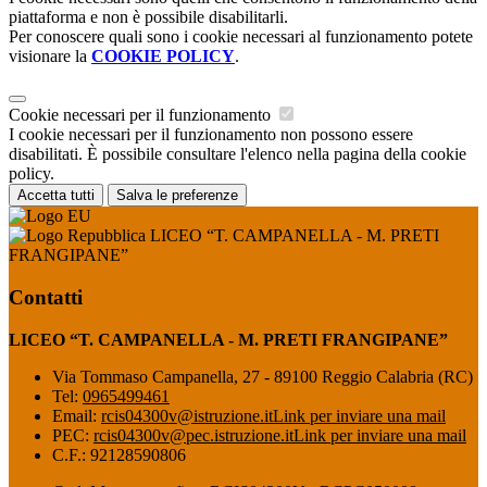
piattaforma e non è possibile disabilitarli.
Per conoscere quali sono i cookie necessari al funzionamento potete
visionare la
COOKIE POLICY
.
Cookie necessari per il funzionamento
I cookie necessari per il funzionamento non possono essere
disabilitati. È possibile consultare l'elenco nella pagina della cookie
policy.
Accetta tutti
Salva le preferenze
LICEO “T. CAMPANELLA - M. PRETI
FRANGIPANE”
Contatti
LICEO “T. CAMPANELLA - M. PRETI FRANGIPANE”
Via Tommaso Campanella, 27 - 89100 Reggio Calabria (RC)
Tel:
0965499461
Email:
rcis04300v@istruzione.it
Link per inviare una mail
PEC:
rcis04300v@pec.istruzione.it
Link per inviare una mail
C.F.: 92128590806