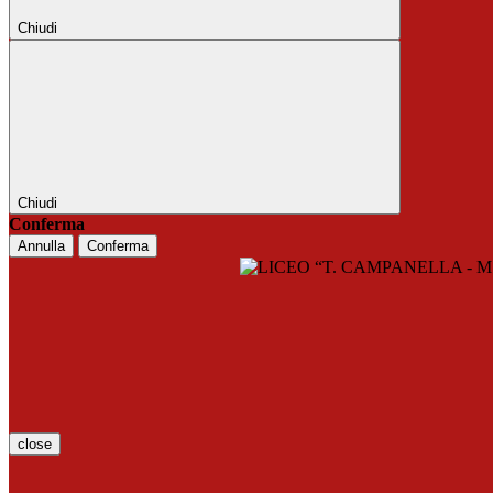
Chiudi
Chiudi
Conferma
Annulla
Conferma
close