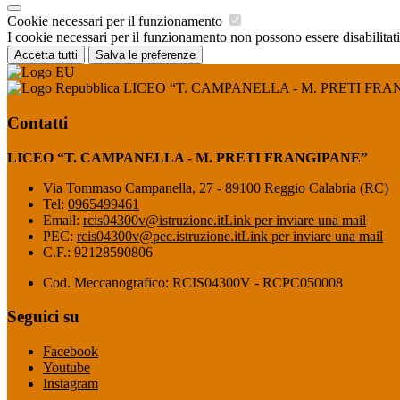
Cookie necessari per il funzionamento
I cookie necessari per il funzionamento non possono essere disabilitati.
Accetta tutti
Salva le preferenze
LICEO “T. CAMPANELLA - M. PRETI FRA
Contatti
LICEO “T. CAMPANELLA - M. PRETI FRANGIPANE”
Via Tommaso Campanella, 27 - 89100 Reggio Calabria (RC)
Tel:
0965499461
Email:
rcis04300v@istruzione.it
Link per inviare una mail
PEC:
rcis04300v@pec.istruzione.it
Link per inviare una mail
C.F.: 92128590806
Cod. Meccanografico: RCIS04300V - RCPC050008
Seguici su
Facebook
Youtube
Instagram