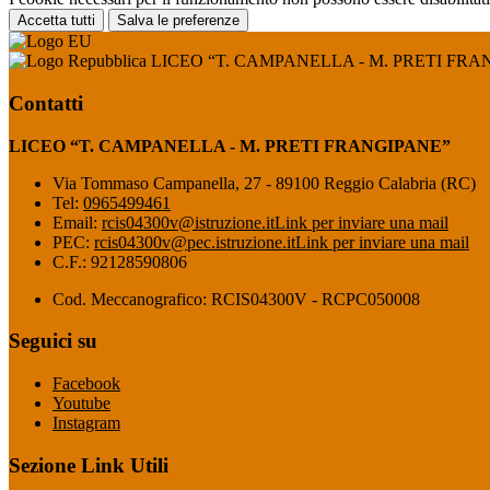
Accetta tutti
Salva le preferenze
LICEO “T. CAMPANELLA - M. PRETI FRA
Contatti
LICEO “T. CAMPANELLA - M. PRETI FRANGIPANE”
Via Tommaso Campanella, 27 - 89100 Reggio Calabria (RC)
Tel:
0965499461
Email:
rcis04300v@istruzione.it
Link per inviare una mail
PEC:
rcis04300v@pec.istruzione.it
Link per inviare una mail
C.F.: 92128590806
Cod. Meccanografico: RCIS04300V - RCPC050008
Seguici su
Facebook
Youtube
Instagram
Sezione Link Utili