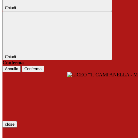
Chiudi
Chiudi
Conferma
Annulla
Conferma
close