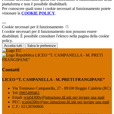
piattaforma e non è possibile disabilitarli.
Per conoscere quali sono i cookie necessari al funzionamento potete
visionare la
COOKIE POLICY
.
Cookie necessari per il funzionamento
I cookie necessari per il funzionamento non possono essere
disabilitati. È possibile consultare l'elenco nella pagina della cookie
policy.
Accetta tutti
Salva le preferenze
LICEO “T. CAMPANELLA - M. PRETI
FRANGIPANE”
Contatti
LICEO “T. CAMPANELLA - M. PRETI FRANGIPANE”
Via Tommaso Campanella, 27 - 89100 Reggio Calabria (RC)
Tel:
0965499461
Email:
rcis04300v@istruzione.it
Link per inviare una mail
PEC:
rcis04300v@pec.istruzione.it
Link per inviare una mail
C.F.: 92128590806