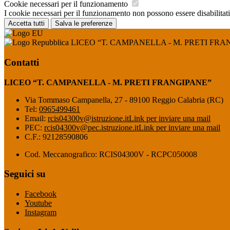
Cookie necessari per il funzionamento
I cookie necessari per il funzionamento non possono essere disabilitati.
Accetta tutti
Salva le preferenze
LICEO “T. CAMPANELLA - M. PRETI FRA
Contatti
LICEO “T. CAMPANELLA - M. PRETI FRANGIPANE”
Via Tommaso Campanella, 27 - 89100 Reggio Calabria (RC)
Tel:
0965499461
Email:
rcis04300v@istruzione.it
Link per inviare una mail
PEC:
rcis04300v@pec.istruzione.it
Link per inviare una mail
C.F.: 92128590806
Cod. Meccanografico: RCIS04300V - RCPC050008
Seguici su
Facebook
Youtube
Instagram