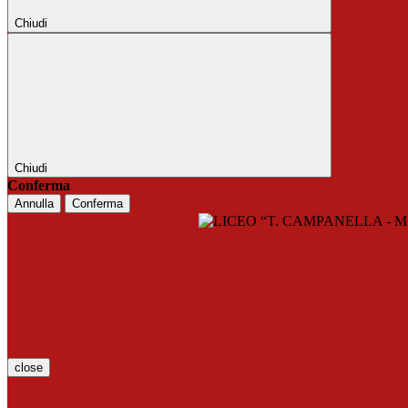
Chiudi
Chiudi
Conferma
Annulla
Conferma
close