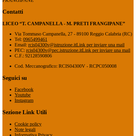
FRANGIPANE”
Contatti
LICEO “T. CAMPANELLA - M. PRETI FRANGIPANE”
Via Tommaso Campanella, 27 - 89100 Reggio Calabria (RC)
Tel:
0965499461
Email:
rcis04300v@istruzione.it
Link per inviare una mail
PEC:
rcis04300v@pec.istruzione.it
Link per inviare una mail
C.F.: 92128590806
Cod. Meccanografico: RCIS04300V - RCPC050008
Seguici su
Facebook
Youtube
Instagram
Sezione Link Utili
Cookie policy
Note legali
Informativa Privacy