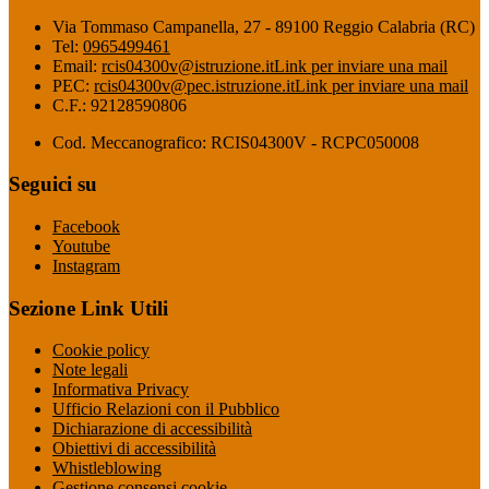
Via Tommaso Campanella, 27 - 89100 Reggio Calabria (RC)
Tel:
0965499461
Email:
rcis04300v@istruzione.it
Link per inviare una mail
PEC:
rcis04300v@pec.istruzione.it
Link per inviare una mail
C.F.: 92128590806
Cod. Meccanografico: RCIS04300V - RCPC050008
Seguici su
Facebook
Youtube
Instagram
Sezione Link Utili
Cookie policy
Note legali
Informativa Privacy
Ufficio Relazioni con il Pubblico
Dichiarazione di accessibilità
Obiettivi di accessibilità
Whistleblowing
Gestione consensi cookie