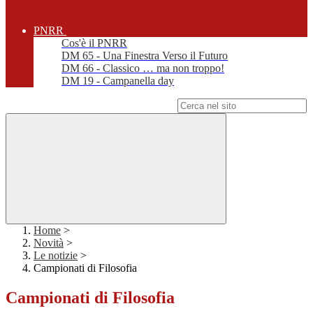
PNRR
Cos'è il PNRR
DM 65 - Una Finestra Verso il Futuro
DM 66 - Classico … ma non troppo!
DM 19 - Campanella day
Campo di ricerca per le pagine del sito
Home
>
Novità
>
Le notizie
>
Campionati di Filosofia
Campionati di Filosofia