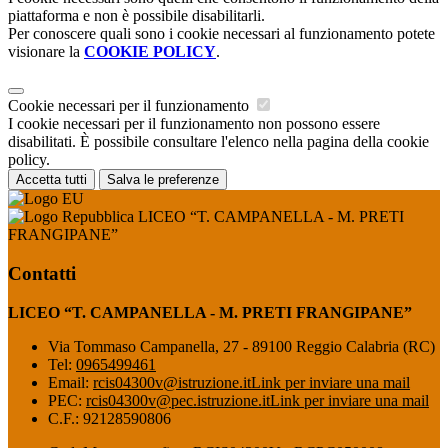
piattaforma e non è possibile disabilitarli.
Per conoscere quali sono i cookie necessari al funzionamento potete
visionare la
COOKIE POLICY
.
Cookie necessari per il funzionamento
I cookie necessari per il funzionamento non possono essere
disabilitati. È possibile consultare l'elenco nella pagina della cookie
policy.
Accetta tutti
Salva le preferenze
LICEO “T. CAMPANELLA - M. PRETI
FRANGIPANE”
Contatti
LICEO “T. CAMPANELLA - M. PRETI FRANGIPANE”
Via Tommaso Campanella, 27 - 89100 Reggio Calabria (RC)
Tel:
0965499461
Email:
rcis04300v@istruzione.it
Link per inviare una mail
PEC:
rcis04300v@pec.istruzione.it
Link per inviare una mail
C.F.: 92128590806