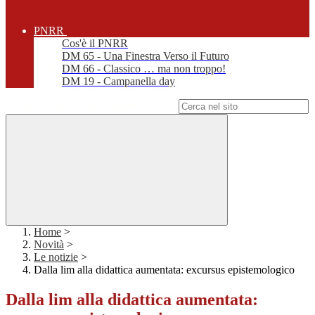
PNRR
Cos'è il PNRR
DM 65 - Una Finestra Verso il Futuro
DM 66 - Classico … ma non troppo!
DM 19 - Campanella day
Campo di ricerca per le pagine del sito
Home
>
Novità
>
Le notizie
>
Dalla lim alla didattica aumentata: excursus epistemologico
Dalla lim alla didattica aumentata: