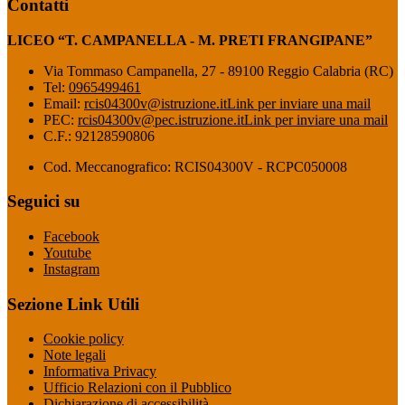
Contatti
LICEO “T. CAMPANELLA - M. PRETI FRANGIPANE”
Via Tommaso Campanella, 27 - 89100 Reggio Calabria (RC)
Tel:
0965499461
Email:
rcis04300v@istruzione.it
Link per inviare una mail
PEC:
rcis04300v@pec.istruzione.it
Link per inviare una mail
C.F.: 92128590806
Cod. Meccanografico: RCIS04300V - RCPC050008
Seguici su
Facebook
Youtube
Instagram
Sezione Link Utili
Cookie policy
Note legali
Informativa Privacy
Ufficio Relazioni con il Pubblico
Dichiarazione di accessibilità