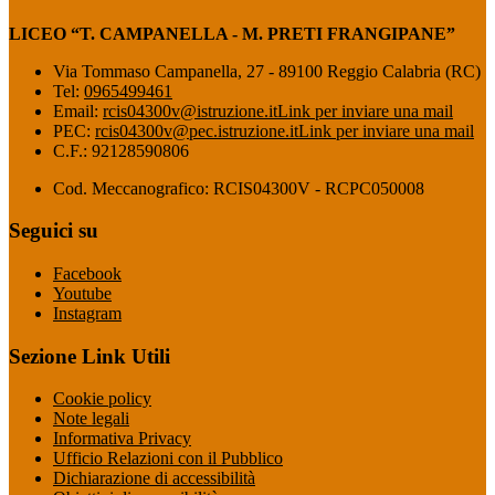
LICEO “T. CAMPANELLA - M. PRETI FRANGIPANE”
Via Tommaso Campanella, 27 - 89100 Reggio Calabria (RC)
Tel:
0965499461
Email:
rcis04300v@istruzione.it
Link per inviare una mail
PEC:
rcis04300v@pec.istruzione.it
Link per inviare una mail
C.F.: 92128590806
Cod. Meccanografico: RCIS04300V - RCPC050008
Seguici su
Facebook
Youtube
Instagram
Sezione Link Utili
Cookie policy
Note legali
Informativa Privacy
Ufficio Relazioni con il Pubblico
Dichiarazione di accessibilità