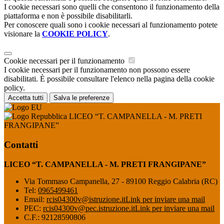
I cookie necessari sono quelli che consentono il funzionamento della
piattaforma e non è possibile disabilitarli.
Per conoscere quali sono i cookie necessari al funzionamento potete
visionare la
COOKIE POLICY
.
Cookie necessari per il funzionamento
I cookie necessari per il funzionamento non possono essere
disabilitati. È possibile consultare l'elenco nella pagina della cookie
policy.
Accetta tutti
Salva le preferenze
LICEO “T. CAMPANELLA - M. PRETI
FRANGIPANE”
Contatti
LICEO “T. CAMPANELLA - M. PRETI FRANGIPANE”
Via Tommaso Campanella, 27 - 89100 Reggio Calabria (RC)
Tel:
0965499461
Email:
rcis04300v@istruzione.it
Link per inviare una mail
PEC:
rcis04300v@pec.istruzione.it
Link per inviare una mail
C.F.: 92128590806