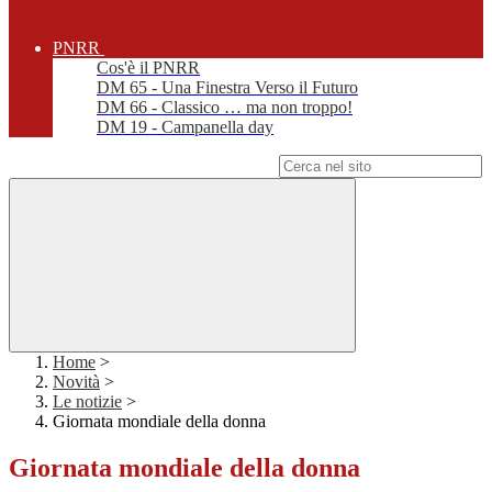
PNRR
Cos'è il PNRR
DM 65 - Una Finestra Verso il Futuro
DM 66 - Classico … ma non troppo!
DM 19 - Campanella day
Campo di ricerca per le pagine del sito
Home
>
Novità
>
Le notizie
>
Giornata mondiale della donna
Giornata mondiale della donna