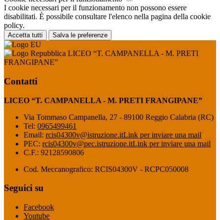
I cookie necessari per il funzionamento non possono essere
disabilitati. È possibile consultare l'elenco nella pagina della cookie
policy.
Accetta tutti
Salva le preferenze
LICEO “T. CAMPANELLA - M. PRETI
FRANGIPANE”
Contatti
LICEO “T. CAMPANELLA - M. PRETI FRANGIPANE”
Via Tommaso Campanella, 27 - 89100 Reggio Calabria (RC)
Tel:
0965499461
Email:
rcis04300v@istruzione.it
Link per inviare una mail
PEC:
rcis04300v@pec.istruzione.it
Link per inviare una mail
C.F.: 92128590806
Cod. Meccanografico: RCIS04300V - RCPC050008
Seguici su
Facebook
Youtube