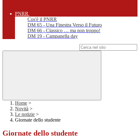
PNRR
Cos'è il PNRR
DM 65 - Una Finestra Verso il Futuro
DM 66 - Classico … ma non troppo!
DM 19 - Campanella day
Campo di ricerca per le pagine del sito
Home
>
Novità
>
Le notizie
>
Giornate dello studente
Giornate dello studente