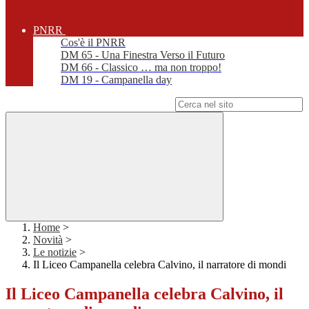
PNRR
Cos'è il PNRR
DM 65 - Una Finestra Verso il Futuro
DM 66 - Classico … ma non troppo!
DM 19 - Campanella day
Campo di ricerca per le pagine del sito
Home
>
Novità
>
Le notizie
>
Il Liceo Campanella celebra Calvino, il narratore di mondi
Il Liceo Campanella celebra Calvino, il