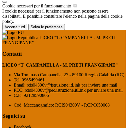
Cookie necessari per il funzionamento
I cookie necessari per il funzionamento non possono essere
disabilitati. È possibile consultare l'elenco nella pagina della cookie
policy.
Accetta tutti
Salva le preferenze
LICEO “T. CAMPANELLA - M. PRETI
FRANGIPANE”
Contatti
LICEO “T. CAMPANELLA - M. PRETI FRANGIPANE”
Via Tommaso Campanella, 27 - 89100 Reggio Calabria (RC)
Tel:
0965499461
Email:
rcis04300v@istruzione.it
Link per inviare una mail
PEC:
rcis04300v@pec.istruzione.it
Link per inviare una mail
C.F.: 92128590806
Cod. Meccanografico: RCIS04300V - RCPC050008
Seguici su
Facebook