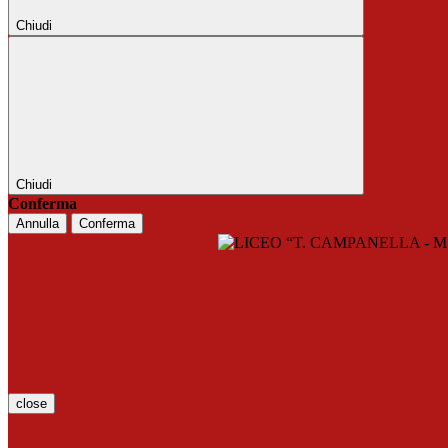
Chiudi
Chiudi
Conferma
Annulla
Conferma
close