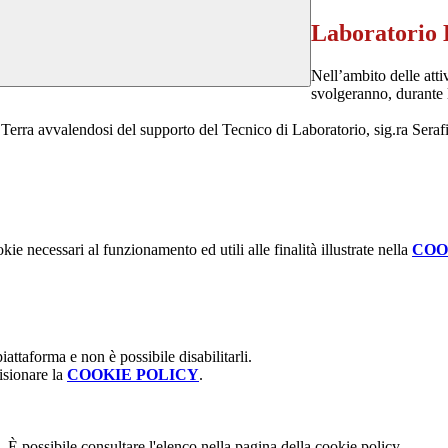
Laboratorio 
Nell’ambito delle att
svolgeranno, durante l
o Terra avvalendosi del supporto del Tecnico di Laboratorio, sig.ra Seraf
kie necessari al funzionamento ed utili alle finalità illustrate nella
COO
attaforma e non è possibile disabilitarli.
isionare la
COOKIE POLICY
.
 È possibile consultare l'elenco nella pagina della cookie policy.