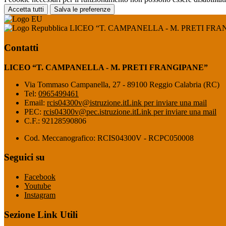
Accetta tutti
Salva le preferenze
LICEO “T. CAMPANELLA - M. PRETI FRA
Contatti
LICEO “T. CAMPANELLA - M. PRETI FRANGIPANE”
Via Tommaso Campanella, 27 - 89100 Reggio Calabria (RC)
Tel:
0965499461
Email:
rcis04300v@istruzione.it
Link per inviare una mail
PEC:
rcis04300v@pec.istruzione.it
Link per inviare una mail
C.F.: 92128590806
Cod. Meccanografico: RCIS04300V - RCPC050008
Seguici su
Facebook
Youtube
Instagram
Sezione Link Utili