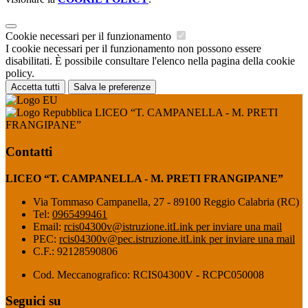
Cookie necessari per il funzionamento
I cookie necessari per il funzionamento non possono essere
disabilitati. È possibile consultare l'elenco nella pagina della cookie
policy.
Accetta tutti
Salva le preferenze
LICEO “T. CAMPANELLA - M. PRETI
FRANGIPANE”
Contatti
LICEO “T. CAMPANELLA - M. PRETI FRANGIPANE”
Via Tommaso Campanella, 27 - 89100 Reggio Calabria (RC)
Tel:
0965499461
Email:
rcis04300v@istruzione.it
Link per inviare una mail
PEC:
rcis04300v@pec.istruzione.it
Link per inviare una mail
C.F.: 92128590806
Cod. Meccanografico: RCIS04300V - RCPC050008
Seguici su