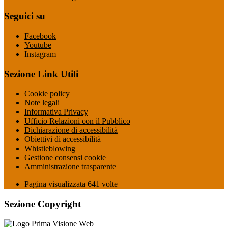
Seguici su
Facebook
Youtube
Instagram
Sezione Link Utili
Cookie policy
Note legali
Informativa Privacy
Ufficio Relazioni con il Pubblico
Dichiarazione di accessibilità
Obiettivi di accessibilità
Whistleblowing
Gestione consensi cookie
Amministrazione trasparente
Pagina visualizzata
641
volte
Sezione Copyright