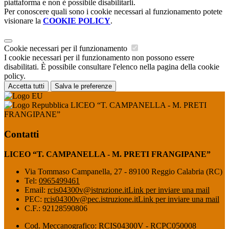
piattaforma e non è possibile disabilitarli.
Per conoscere quali sono i cookie necessari al funzionamento potete
visionare la
COOKIE POLICY
.
Cookie necessari per il funzionamento
I cookie necessari per il funzionamento non possono essere
disabilitati. È possibile consultare l'elenco nella pagina della cookie
policy.
Accetta tutti
Salva le preferenze
LICEO “T. CAMPANELLA - M. PRETI
FRANGIPANE”
Contatti
LICEO “T. CAMPANELLA - M. PRETI FRANGIPANE”
Via Tommaso Campanella, 27 - 89100 Reggio Calabria (RC)
Tel:
0965499461
Email:
rcis04300v@istruzione.it
Link per inviare una mail
PEC:
rcis04300v@pec.istruzione.it
Link per inviare una mail
C.F.: 92128590806
Cod. Meccanografico: RCIS04300V - RCPC050008