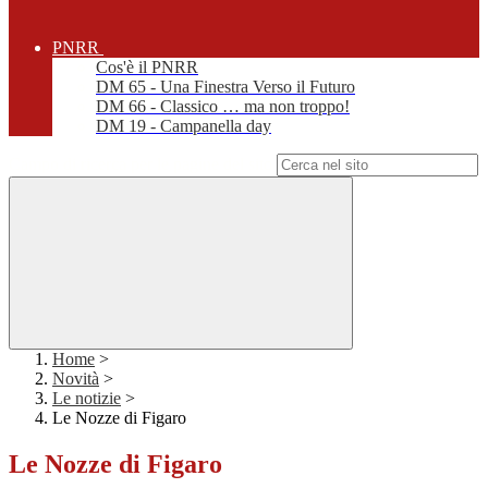
PNRR
Cos'è il PNRR
DM 65 - Una Finestra Verso il Futuro
DM 66 - Classico … ma non troppo!
DM 19 - Campanella day
Campo di ricerca per le pagine del sito
Home
>
Novità
>
Le notizie
>
Le Nozze di Figaro
Le Nozze di Figaro