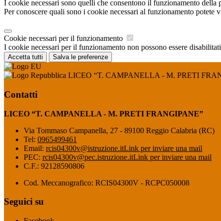
I cookie necessari sono quelli che consentono il funzionamento della pi
Per conoscere quali sono i cookie necessari al funzionamento potete v
Cookie necessari per il funzionamento
I cookie necessari per il funzionamento non possono essere disabilitati.
Accetta tutti
Salva le preferenze
LICEO “T. CAMPANELLA - M. PRETI FRA
Contatti
LICEO “T. CAMPANELLA - M. PRETI FRANGIPANE”
Via Tommaso Campanella, 27 - 89100 Reggio Calabria (RC)
Tel:
0965499461
Email:
rcis04300v@istruzione.it
Link per inviare una mail
PEC:
rcis04300v@pec.istruzione.it
Link per inviare una mail
C.F.: 92128590806
Cod. Meccanografico: RCIS04300V - RCPC050008
Seguici su
Facebook