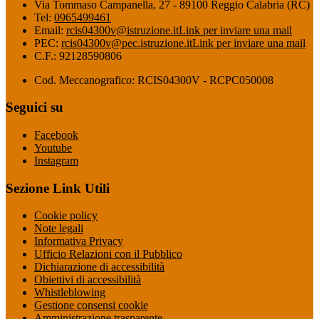
Via Tommaso Campanella, 27 - 89100 Reggio Calabria (RC)
Tel:
0965499461
Email:
rcis04300v@istruzione.it
Link per inviare una mail
PEC:
rcis04300v@pec.istruzione.it
Link per inviare una mail
C.F.: 92128590806
Cod. Meccanografico: RCIS04300V - RCPC050008
Seguici su
Facebook
Youtube
Instagram
Sezione Link Utili
Cookie policy
Note legali
Informativa Privacy
Ufficio Relazioni con il Pubblico
Dichiarazione di accessibilità
Obiettivi di accessibilità
Whistleblowing
Gestione consensi cookie
Amministrazione trasparente