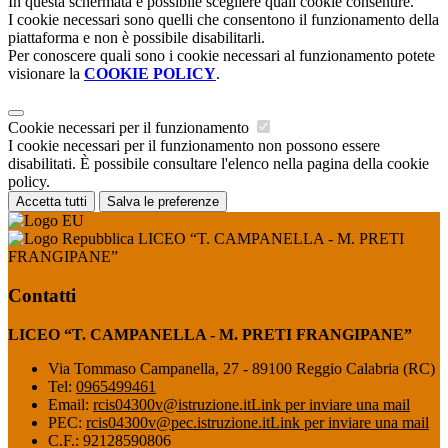
In questa schermata è possibile scegliere quali cookie consentire.
I cookie necessari sono quelli che consentono il funzionamento della
piattaforma e non è possibile disabilitarli.
Per conoscere quali sono i cookie necessari al funzionamento potete
visionare la
COOKIE POLICY
.
Cookie necessari per il funzionamento
I cookie necessari per il funzionamento non possono essere
disabilitati. È possibile consultare l'elenco nella pagina della cookie
policy.
Accetta tutti
Salva le preferenze
LICEO “T. CAMPANELLA - M. PRETI
FRANGIPANE”
Contatti
LICEO “T. CAMPANELLA - M. PRETI FRANGIPANE”
Via Tommaso Campanella, 27 - 89100 Reggio Calabria (RC)
Tel:
0965499461
Email:
rcis04300v@istruzione.it
Link per inviare una mail
PEC:
rcis04300v@pec.istruzione.it
Link per inviare una mail
C.F.: 92128590806