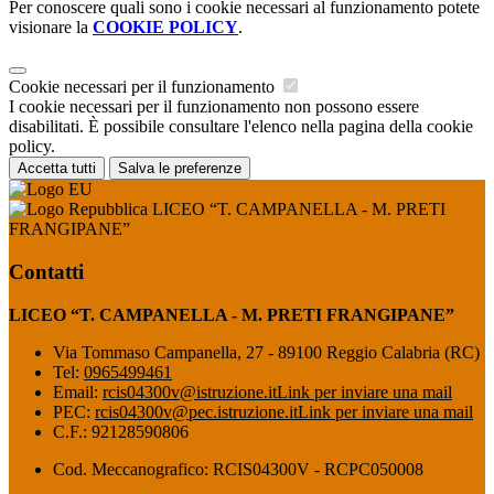
Per conoscere quali sono i cookie necessari al funzionamento potete
visionare la
COOKIE POLICY
.
Cookie necessari per il funzionamento
I cookie necessari per il funzionamento non possono essere
disabilitati. È possibile consultare l'elenco nella pagina della cookie
policy.
Accetta tutti
Salva le preferenze
LICEO “T. CAMPANELLA - M. PRETI
FRANGIPANE”
Contatti
LICEO “T. CAMPANELLA - M. PRETI FRANGIPANE”
Via Tommaso Campanella, 27 - 89100 Reggio Calabria (RC)
Tel:
0965499461
Email:
rcis04300v@istruzione.it
Link per inviare una mail
PEC:
rcis04300v@pec.istruzione.it
Link per inviare una mail
C.F.: 92128590806
Cod. Meccanografico: RCIS04300V - RCPC050008