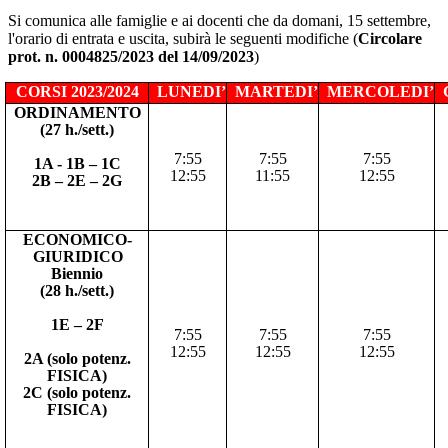
Si comunica alle famiglie e ai docenti che da domani, 15 settembre,
l'orario di entrata e uscita, subirà le seguenti modifiche (
Circolare
prot. n. 0004825/2023 del 14/09/2023
)
CORSI 2023/2024
LUNEDI’
MARTEDI’
MERCOLEDI’
ORDINAMENTO
(27 h./sett.)
7:55
7:55
7:55
1A - 1B – 1C
12:55
11:55
12:55
2B – 2E – 2G
ECONOMICO-
GIURIDICO
Biennio
(28 h./sett.)
1E – 2F
7:55
7:55
7:55
12:55
12:55
12:55
2A (solo potenz.
FISICA)
2C (solo potenz.
FISICA)