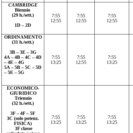
CAMBRIDGE
Biennio
(29 h./sett.)
7:55
7:55
7:55
12:55
12:55
12:55
1D – 2D
ORDINAMENTO
(31 h./sett.)
3B – 3E – 3G
4A – 4B – 4C – 4D
7:55
7:55
7:55
– 4E – 4G
13:25
12:55
13:25
5A – 5B – 5C – 5D
– 5E – 5G
ECONOMICO-
GIURIDICO
Triennio
(32 h./sett.)
3F – 4F – 5F
7:55
7:55
7:55
3C (solo potenz.
13:25
13:25
13:25
FISICA)
3F classe