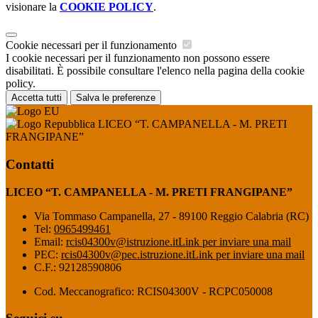
visionare la
COOKIE POLICY
.
Cookie necessari per il funzionamento
I cookie necessari per il funzionamento non possono essere
disabilitati. È possibile consultare l'elenco nella pagina della cookie
policy.
Accetta tutti
Salva le preferenze
LICEO “T. CAMPANELLA - M. PRETI
FRANGIPANE”
Contatti
LICEO “T. CAMPANELLA - M. PRETI FRANGIPANE”
Via Tommaso Campanella, 27 - 89100 Reggio Calabria (RC)
Tel:
0965499461
Email:
rcis04300v@istruzione.it
Link per inviare una mail
PEC:
rcis04300v@pec.istruzione.it
Link per inviare una mail
C.F.: 92128590806
Cod. Meccanografico: RCIS04300V - RCPC050008