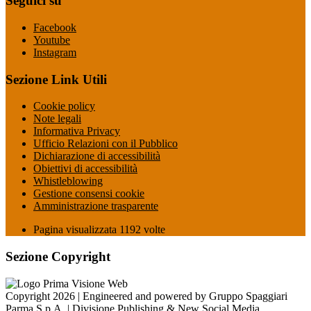
Seguici su
Facebook
Youtube
Instagram
Sezione Link Utili
Cookie policy
Note legali
Informativa Privacy
Ufficio Relazioni con il Pubblico
Dichiarazione di accessibilità
Obiettivi di accessibilità
Whistleblowing
Gestione consensi cookie
Amministrazione trasparente
Pagina visualizzata
1192
volte
Sezione Copyright
Copyright 2026 | Engineered and powered by Gruppo Spaggiari
Parma S.p.A. | Divisione Publishing & New Social Media