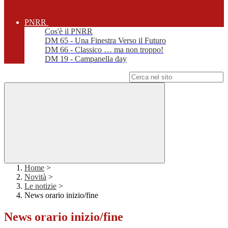
PNRR
Cos'è il PNRR
DM 65 - Una Finestra Verso il Futuro
DM 66 - Classico … ma non troppo!
DM 19 - Campanella day
Campo di ricerca per le pagine del sito
Home
>
Novità
>
Le notizie
>
News orario inizio/fine
News orario inizio/fine