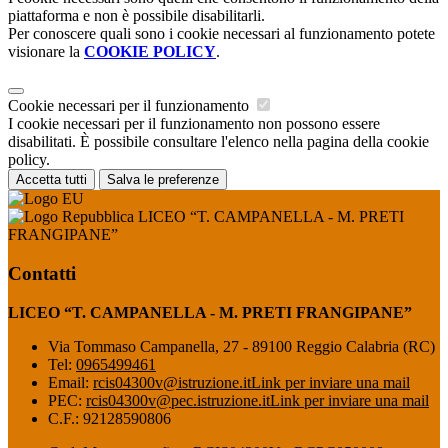
piattaforma e non è possibile disabilitarli.
Per conoscere quali sono i cookie necessari al funzionamento potete
visionare la
COOKIE POLICY
.
Cookie necessari per il funzionamento
I cookie necessari per il funzionamento non possono essere
disabilitati. È possibile consultare l'elenco nella pagina della cookie
policy.
Accetta tutti
Salva le preferenze
LICEO “T. CAMPANELLA - M. PRETI
FRANGIPANE”
Contatti
LICEO “T. CAMPANELLA - M. PRETI FRANGIPANE”
Via Tommaso Campanella, 27 - 89100 Reggio Calabria (RC)
Tel:
0965499461
Email:
rcis04300v@istruzione.it
Link per inviare una mail
PEC:
rcis04300v@pec.istruzione.it
Link per inviare una mail
C.F.: 92128590806