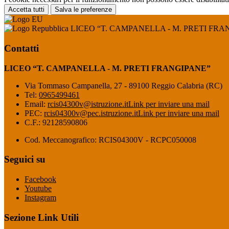
Accetta tutti
Salva le preferenze
LICEO “T. CAMPANELLA - M. PRETI FRA
Contatti
LICEO “T. CAMPANELLA - M. PRETI FRANGIPANE”
Via Tommaso Campanella, 27 - 89100 Reggio Calabria (RC)
Tel:
0965499461
Email:
rcis04300v@istruzione.it
Link per inviare una mail
PEC:
rcis04300v@pec.istruzione.it
Link per inviare una mail
C.F.: 92128590806
Cod. Meccanografico: RCIS04300V - RCPC050008
Seguici su
Facebook
Youtube
Instagram
Sezione Link Utili