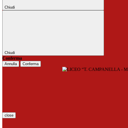
Chiudi
Chiudi
Conferma
Annulla
Conferma
close