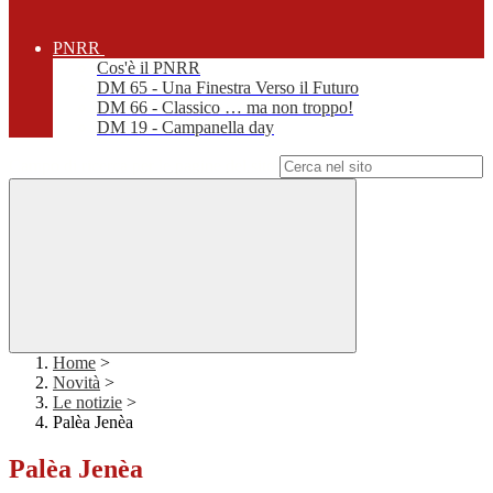
PNRR
Cos'è il PNRR
DM 65 - Una Finestra Verso il Futuro
DM 66 - Classico … ma non troppo!
DM 19 - Campanella day
Campo di ricerca per le pagine del sito
Home
>
Novità
>
Le notizie
>
Palèa Jenèa
Palèa Jenèa