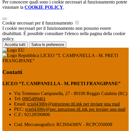
Per conoscere quali sono i cookie necessari al funzionamento potete
visionare la
COOKIE POLICY
.
Cookie necessari per il funzionamento
I cookie necessari per il funzionamento non possono essere
disabilitati. È possibile consultare l'elenco nella pagina della cookie
policy.
Accetta tutti
Salva le preferenze
LICEO “T. CAMPANELLA - M. PRETI
FRANGIPANE”
Contatti
LICEO “T. CAMPANELLA - M. PRETI FRANGIPANE”
Via Tommaso Campanella, 27 - 89100 Reggio Calabria (RC)
Tel:
0965499461
Email:
rcis04300v@istruzione.it
Link per inviare una mail
PEC:
rcis04300v@pec.istruzione.it
Link per inviare una mail
C.F.: 92128590806
Cod. Meccanografico: RCIS04300V - RCPC050008