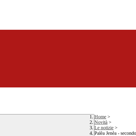
Home
>
Novità
>
Le notizie
>
Palèa Jenèa - secondo