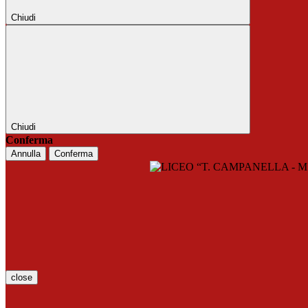
Chiudi
Chiudi
Conferma
Annulla
Conferma
close