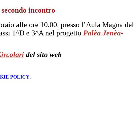
 secondo incontro
braio alle ore 10.00, presso l’Aula Magna del
lassi 1^D e 3^A nel progetto
Palèa Jenèa-
ircolari
del sito web
KIE POLICY
.