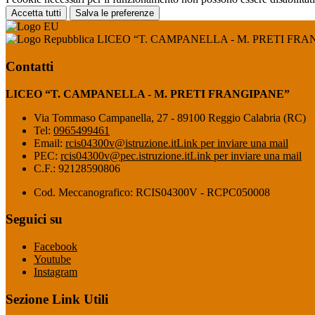
Accetta tutti
Salva le preferenze
LICEO “T. CAMPANELLA - M. PRETI FRA
Contatti
LICEO “T. CAMPANELLA - M. PRETI FRANGIPANE”
Via Tommaso Campanella, 27 - 89100 Reggio Calabria (RC)
Tel:
0965499461
Email:
rcis04300v@istruzione.it
Link per inviare una mail
PEC:
rcis04300v@pec.istruzione.it
Link per inviare una mail
C.F.: 92128590806
Cod. Meccanografico: RCIS04300V - RCPC050008
Seguici su
Facebook
Youtube
Instagram
Sezione Link Utili