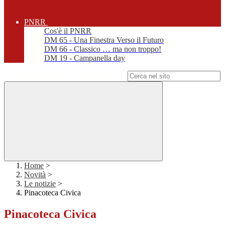
PNRR
Cos'è il PNRR
DM 65 - Una Finestra Verso il Futuro
DM 66 - Classico … ma non troppo!
DM 19 - Campanella day
Campo di ricerca per le pagine del sito
Home
>
Novità
>
Le notizie
>
Pinacoteca Civica
Pinacoteca Civica