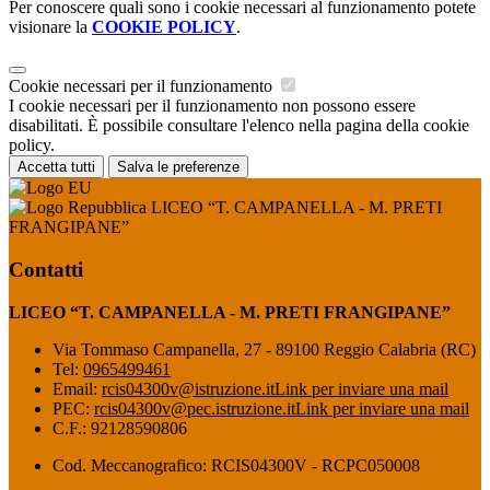
Per conoscere quali sono i cookie necessari al funzionamento potete
visionare la
COOKIE POLICY
.
Cookie necessari per il funzionamento
I cookie necessari per il funzionamento non possono essere
disabilitati. È possibile consultare l'elenco nella pagina della cookie
policy.
Accetta tutti
Salva le preferenze
LICEO “T. CAMPANELLA - M. PRETI
FRANGIPANE”
Contatti
LICEO “T. CAMPANELLA - M. PRETI FRANGIPANE”
Via Tommaso Campanella, 27 - 89100 Reggio Calabria (RC)
Tel:
0965499461
Email:
rcis04300v@istruzione.it
Link per inviare una mail
PEC:
rcis04300v@pec.istruzione.it
Link per inviare una mail
C.F.: 92128590806
Cod. Meccanografico: RCIS04300V - RCPC050008