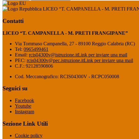
LICEO “T. CAMPANELLA - M. PRETI FRA
Contatti
LICEO “T. CAMPANELLA - M. PRETI FRANGIPANE”
Via Tommaso Campanella, 27 - 89100 Reggio Calabria (RC)
Tel:
0965499461
Email:
rcis04300v@istruzione.it
Link per inviare una mail
PEC:
rcis04300v@pec.istruzione.it
Link per inviare una mail
C.F.: 92128590806
Cod. Meccanografico: RCIS04300V - RCPC050008
Seguici su
Facebook
Youtube
Instagram
Sezione Link Utili
Cookie policy