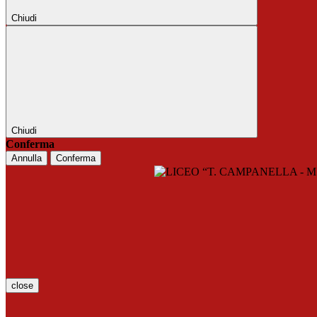
Chiudi
Chiudi
Conferma
Annulla
Conferma
close