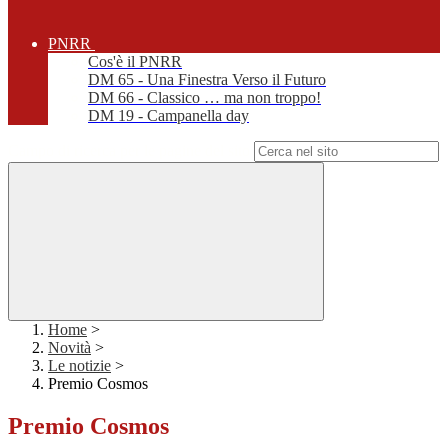
PNRR
Cos'è il PNRR
DM 65 - Una Finestra Verso il Futuro
DM 66 - Classico … ma non troppo!
DM 19 - Campanella day
Campo di ricerca per le pagine del sito
Home
>
Novità
>
Le notizie
>
Premio Cosmos
Premio Cosmos