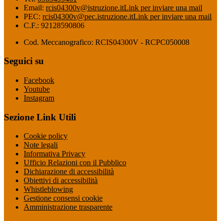
Email:
rcis04300v@istruzione.it
Link per inviare una mail
PEC:
rcis04300v@pec.istruzione.it
Link per inviare una mail
C.F.: 92128590806
Cod. Meccanografico: RCIS04300V - RCPC050008
Seguici su
Facebook
Youtube
Instagram
Sezione Link Utili
Cookie policy
Note legali
Informativa Privacy
Ufficio Relazioni con il Pubblico
Dichiarazione di accessibilità
Obiettivi di accessibilità
Whistleblowing
Gestione consensi cookie
Amministrazione trasparente