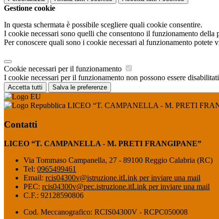
Gestione cookie
In questa schermata è possibile scegliere quali cookie consentire.
I cookie necessari sono quelli che consentono il funzionamento della pi
Per conoscere quali sono i cookie necessari al funzionamento potete v
Cookie necessari per il funzionamento
I cookie necessari per il funzionamento non possono essere disabilitati.
Accetta tutti
Salva le preferenze
LICEO “T. CAMPANELLA - M. PRETI FRA
Contatti
LICEO “T. CAMPANELLA - M. PRETI FRANGIPANE”
Via Tommaso Campanella, 27 - 89100 Reggio Calabria (RC)
Tel:
0965499461
Email:
rcis04300v@istruzione.it
Link per inviare una mail
PEC:
rcis04300v@pec.istruzione.it
Link per inviare una mail
C.F.: 92128590806
Cod. Meccanografico: RCIS04300V - RCPC050008