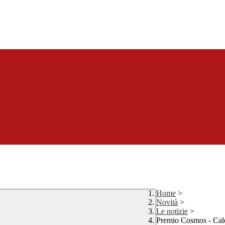
Home
>
Novità
>
Le notizie
>
Premio Cosmos - Cale