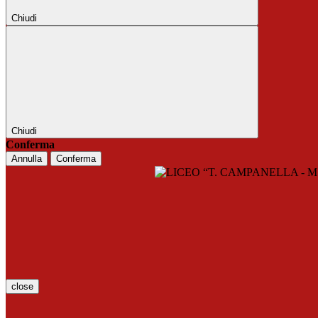
Chiudi
Chiudi
Conferma
Annulla
Conferma
close