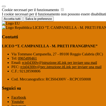
Cookie necessari per il funzionamento
I cookie necessari per il funzionamento non possono essere disabilitati.
Accetta tutti
Salva le preferenze
LICEO “T. CAMPANELLA - M. PRETI FRA
Contatti
LICEO “T. CAMPANELLA - M. PRETI FRANGIPANE”
Via Tommaso Campanella, 27 - 89100 Reggio Calabria (RC)
Tel:
0965499461
Email:
rcis04300v@istruzione.it
Link per inviare una mail
PEC:
rcis04300v@pec.istruzione.it
Link per inviare una mail
C.F.: 92128590806
Cod. Meccanografico: RCIS04300V - RCPC050008
Seguici su
Facebook
Youtube
Instagram