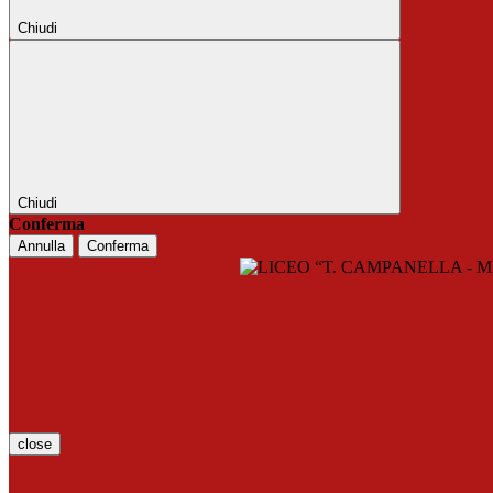
Chiudi
Chiudi
Conferma
Annulla
Conferma
close