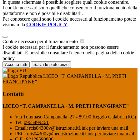
In questa schermata è possibile scegliere quali cookie consentire.
I cookie necessari sono quelli che consentono il funzionamento della
piattaforma e non è possibile disabilitarli.
Per conoscere quali sono i cookie necessari al funzionamento potete
visionare la
COOKIE POLICY
.
Cookie necessari per il funzionamento
I cookie necessari per il funzionamento non possono essere
disabilitati. È possibile consultare l'elenco nella pagina della cookie
policy.
Accetta tutti
Salva le preferenze
LICEO “T. CAMPANELLA - M. PRETI
FRANGIPANE”
Contatti
LICEO “T. CAMPANELLA - M. PRETI FRANGIPANE”
Via Tommaso Campanella, 27 - 89100 Reggio Calabria (RC)
Tel:
0965499461
Email:
rcis04300v@istruzione.it
Link per inviare una mail
PEC:
rcis04300v@pec.istruzione.it
Link per inviare una mail
C.F.: 92128590806