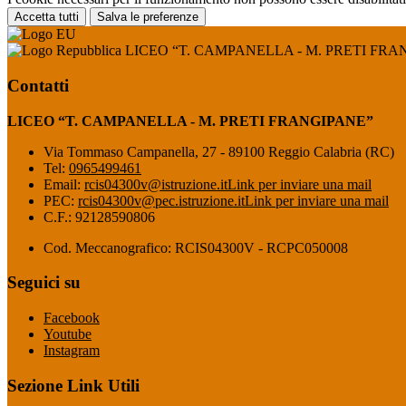
Accetta tutti
Salva le preferenze
LICEO “T. CAMPANELLA - M. PRETI FRA
Contatti
LICEO “T. CAMPANELLA - M. PRETI FRANGIPANE”
Via Tommaso Campanella, 27 - 89100 Reggio Calabria (RC)
Tel:
0965499461
Email:
rcis04300v@istruzione.it
Link per inviare una mail
PEC:
rcis04300v@pec.istruzione.it
Link per inviare una mail
C.F.: 92128590806
Cod. Meccanografico: RCIS04300V - RCPC050008
Seguici su
Facebook
Youtube
Instagram
Sezione Link Utili