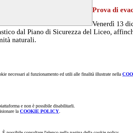
Prova di evac
Venerdì 13 di
stico dal Piano di Sicurezza del Liceo, affinc
mità naturali.
kie necessari al funzionamento ed utili alle finalità illustrate nella
COO
attaforma e non è possibile disabilitarli.
isionare la
COOKIE POLICY
.
 È possibile consultare l'elenco nella pagina della cookie policy.