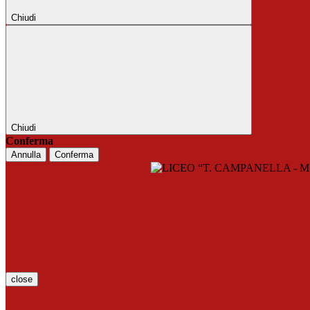
Chiudi
Chiudi
Conferma
Annulla
Conferma
close