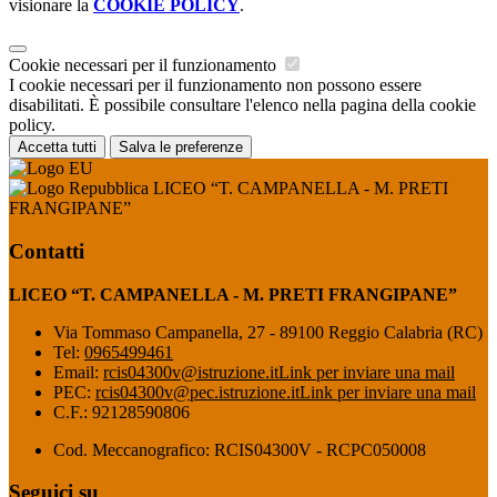
visionare la
COOKIE POLICY
.
Cookie necessari per il funzionamento
I cookie necessari per il funzionamento non possono essere
disabilitati. È possibile consultare l'elenco nella pagina della cookie
policy.
Accetta tutti
Salva le preferenze
LICEO “T. CAMPANELLA - M. PRETI
FRANGIPANE”
Contatti
LICEO “T. CAMPANELLA - M. PRETI FRANGIPANE”
Via Tommaso Campanella, 27 - 89100 Reggio Calabria (RC)
Tel:
0965499461
Email:
rcis04300v@istruzione.it
Link per inviare una mail
PEC:
rcis04300v@pec.istruzione.it
Link per inviare una mail
C.F.: 92128590806
Cod. Meccanografico: RCIS04300V - RCPC050008
Seguici su