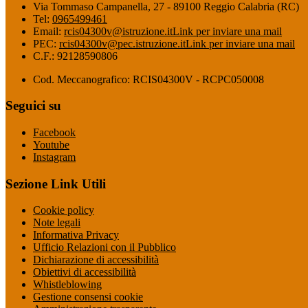
Via Tommaso Campanella, 27 - 89100 Reggio Calabria (RC)
Tel:
0965499461
Email:
rcis04300v@istruzione.it
Link per inviare una mail
PEC:
rcis04300v@pec.istruzione.it
Link per inviare una mail
C.F.: 92128590806
Cod. Meccanografico: RCIS04300V - RCPC050008
Seguici su
Facebook
Youtube
Instagram
Sezione Link Utili
Cookie policy
Note legali
Informativa Privacy
Ufficio Relazioni con il Pubblico
Dichiarazione di accessibilità
Obiettivi di accessibilità
Whistleblowing
Gestione consensi cookie