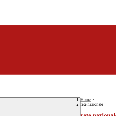
Home
>
rete nazionale
rete nazional