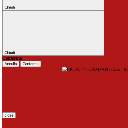
Chiudi
Chiudi
Conferma
Annulla
Conferma
close