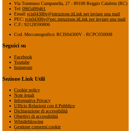
Via Tommaso Campanella, 27 - 89100 Reggio Calabria (RC)
Tel:
0965499461
Email:
rcis04300v@istruzione.it
Link per inviare una mail
PEC:
rcis04300v@pec.istruzione.it
Link per inviare una mail
C.F.: 92128590806
Cod. Meccanografico: RCIS04300V - RCPC050008
Seguici su
Facebook
Youtube
Instagram
Sezione Link Utili
Cookie policy
Note legali
Informativa Privacy
Ufficio Relazioni con il Pubblico
Dichiarazione di accessibilità
Obiettivi di accessibilità
Whistleblowing
Gestione consensi cookie