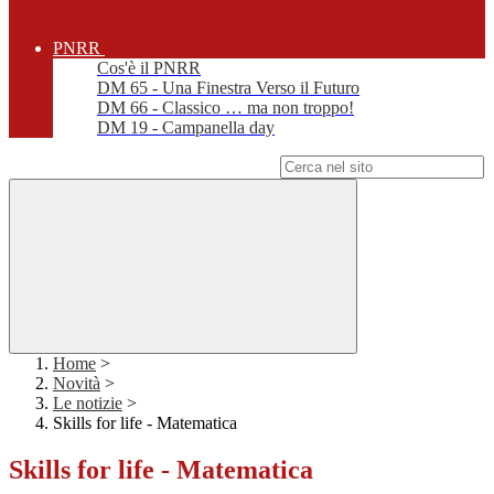
PNRR
Cos'è il PNRR
DM 65 - Una Finestra Verso il Futuro
DM 66 - Classico … ma non troppo!
DM 19 - Campanella day
Campo di ricerca per le pagine del sito
Home
>
Novità
>
Le notizie
>
Skills for life - Matematica
Skills for life - Matematica