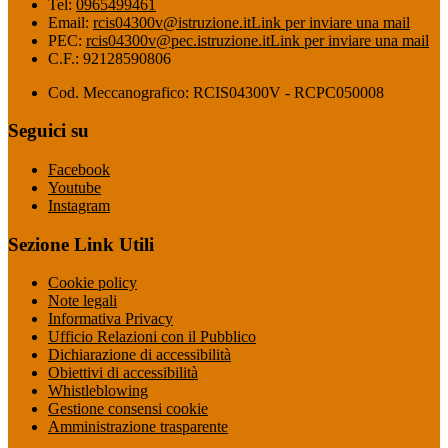
Tel:
0965499461
Email:
rcis04300v@istruzione.it
Link per inviare una mail
PEC:
rcis04300v@pec.istruzione.it
Link per inviare una mail
C.F.: 92128590806
Cod. Meccanografico: RCIS04300V - RCPC050008
Seguici su
Facebook
Youtube
Instagram
Sezione Link Utili
Cookie policy
Note legali
Informativa Privacy
Ufficio Relazioni con il Pubblico
Dichiarazione di accessibilità
Obiettivi di accessibilità
Whistleblowing
Gestione consensi cookie
Amministrazione trasparente