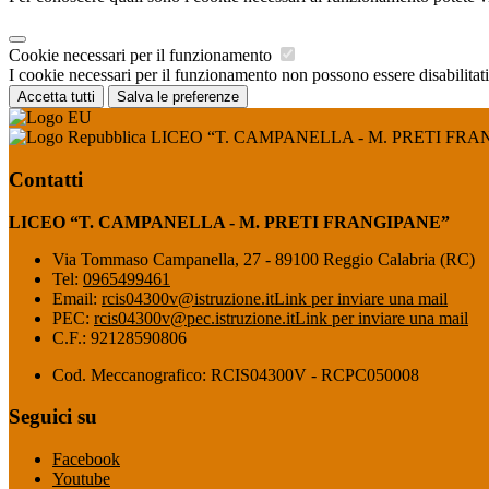
Cookie necessari per il funzionamento
I cookie necessari per il funzionamento non possono essere disabilitati.
Accetta tutti
Salva le preferenze
LICEO “T. CAMPANELLA - M. PRETI FRA
Contatti
LICEO “T. CAMPANELLA - M. PRETI FRANGIPANE”
Via Tommaso Campanella, 27 - 89100 Reggio Calabria (RC)
Tel:
0965499461
Email:
rcis04300v@istruzione.it
Link per inviare una mail
PEC:
rcis04300v@pec.istruzione.it
Link per inviare una mail
C.F.: 92128590806
Cod. Meccanografico: RCIS04300V - RCPC050008
Seguici su
Facebook
Youtube