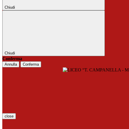
Chiudi
Chiudi
Conferma
Annulla
Conferma
close