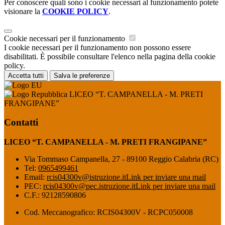
Per conoscere quali sono i cookie necessari al funzionamento potete
visionare la
COOKIE POLICY
.
Cookie necessari per il funzionamento
I cookie necessari per il funzionamento non possono essere
disabilitati. È possibile consultare l'elenco nella pagina della cookie
policy.
Accetta tutti
Salva le preferenze
LICEO “T. CAMPANELLA - M. PRETI
FRANGIPANE”
Contatti
LICEO “T. CAMPANELLA - M. PRETI FRANGIPANE”
Via Tommaso Campanella, 27 - 89100 Reggio Calabria (RC)
Tel:
0965499461
Email:
rcis04300v@istruzione.it
Link per inviare una mail
PEC:
rcis04300v@pec.istruzione.it
Link per inviare una mail
C.F.: 92128590806
Cod. Meccanografico: RCIS04300V - RCPC050008