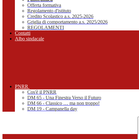
Offerta formativa
Regolamento d'istituto
Credito Scolastico a.s. 2025-2026
Griglia di comportamento a.s. 2025/2026
REGOLAMENTI
Contatti
Albo sindacale
PNRR
Cos'è il PNRR
DM 65 - Una Finestra Verso il Futuro
DM 66 - Classico … ma non troppo!
DM 19 - Campanella day