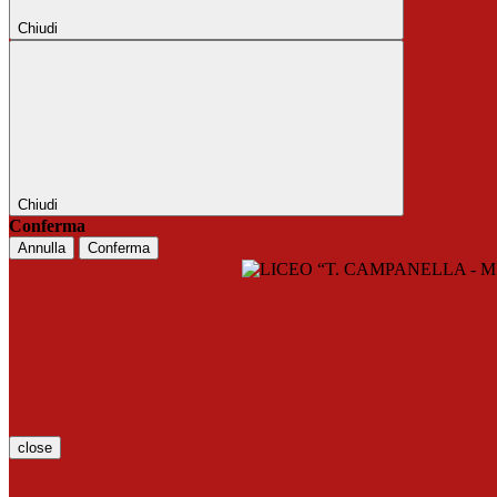
Chiudi
Chiudi
Conferma
Annulla
Conferma
close