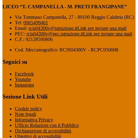
LICEO “T. CAMPANELLA - M. PRETI FRANGIPANE”
Via Tommaso Campanella, 27 - 89100 Reggio Calabria (RC)
Tel:
0965499461
Email:
rcis04300v@istruzione.it
Link per inviare una mail
PEC:
rcis04300v@pec.istruzione.it
Link per inviare una mail
C.F.: 92128590806
Cod. Meccanografico: RCIS04300V - RCPC050008
Seguici su
Facebook
Youtube
Instagram
Sezione Link Utili
Cookie policy
Note legali
Informativa Privacy
Ufficio Relazioni con il Pubblico
Dichiarazione di accessibilità
Obiettivi di accessibilità